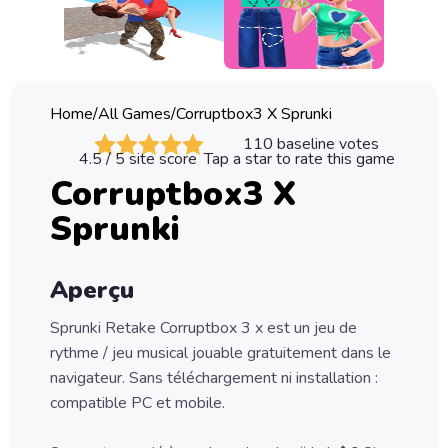
Classic
Sprunki
Bubble
Home
/
All Games
/
Corruptbox3 X Sprunki
Games
110
baseline votes
4.5
/ 5 site score
Tap a star to rate this game
Car
Corruptbox3 X
Games
Sprunki
Run
Games
Aperçu
Puzzle
Games
Sprunki Retake Corruptbox 3 x est un jeu de
rythme / jeu musical jouable gratuitement dans le
navigateur. Sans téléchargement ni installation :
compatible PC et mobile.