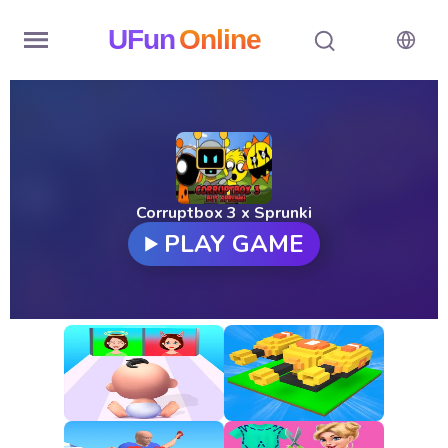
UFun
Online
Home
History
Random
Corruptbox 3 x Sprunki
PLAY GAME
Hot
Games
New
Games
All
Games