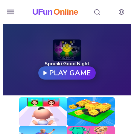
UFun
Online
Home
History
Random
Sprunki Good Night
PLAY GAME
Hot
Games
New
Games
All
Games