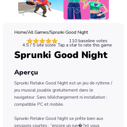
Classic
Sprunki
Bubble
Home
/
All Games
/
Sprunki Good Night
Games
110
baseline votes
4.5
/ 5 site score
Tap a star to rate this game
Car
Sprunki Good Night
Games
Run
Aperçu
Games
Sprunki Retake Good Night est un jeu de rythme /
Puzzle
jeu musical jouable gratuitement dans le
Games
navigateur. Sans téléchargement ni installation :
compatible PC et mobile.
Sprunki Retake Good Night se prête bien aux
sessions courtes : “encore un run�?et vous