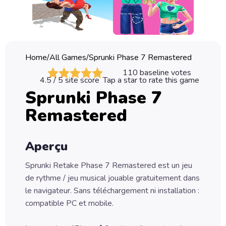
Classic
Sprunki
Bubble
Home
/
All Games
/
Sprunki Phase 7 Remastered
Games
110
baseline votes
4.5
/ 5 site score
Tap a star to rate this game
Car
Sprunki Phase 7
Games
Remastered
Run
Games
Aperçu
Puzzle
Games
Sprunki Retake Phase 7 Remastered est un jeu
de rythme / jeu musical jouable gratuitement dans
le navigateur. Sans téléchargement ni installation :
compatible PC et mobile.