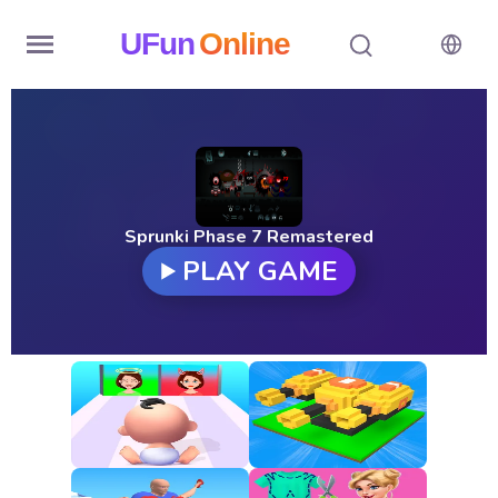
UFun
Online
Home
History
Random
Sprunki Phase 7 Remastered
PLAY GAME
Hot
Games
New
Games
All
Games