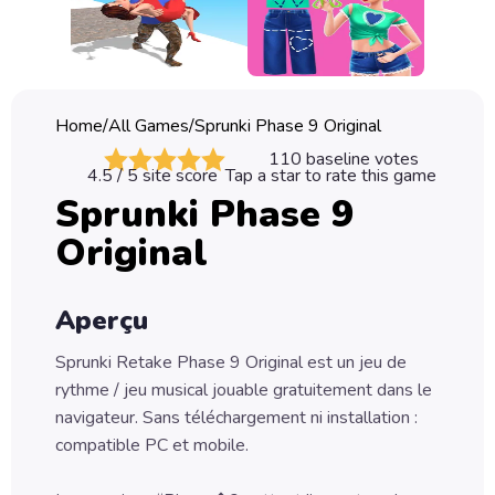
Classic
Sprunki
Bubble
Home
/
All Games
/
Sprunki Phase 9 Original
Games
110
baseline votes
4.5
/ 5 site score
Tap a star to rate this game
Car
Sprunki Phase 9
Games
Original
Run
Games
Aperçu
Puzzle
Games
Sprunki Retake Phase 9 Original est un jeu de
rythme / jeu musical jouable gratuitement dans le
navigateur. Sans téléchargement ni installation :
compatible PC et mobile.