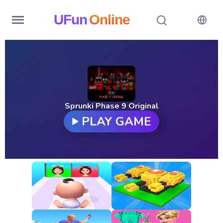
UFun
Online
Home
History
Random
Sprunki Phase 9 Original
PLAY GAME
Hot
Games
New
Games
All
Games