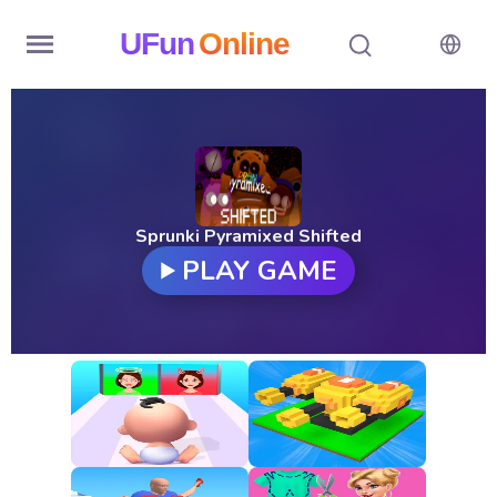
UFun
Online
Home
History
Random
Sprunki Pyramixed Shifted
PLAY GAME
Hot
Games
New
Games
All
Games