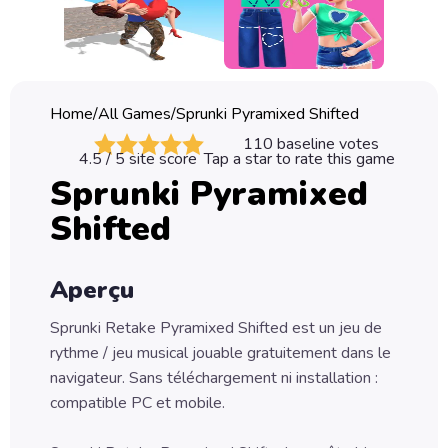
Classic
Sprunki
Bubble
Home
/
All Games
/
Sprunki Pyramixed Shifted
Games
110
baseline votes
4.5
/ 5 site score
Tap a star to rate this game
Car
Sprunki Pyramixed
Games
Shifted
Run
Games
Aperçu
Puzzle
Games
Sprunki Retake Pyramixed Shifted est un jeu de
rythme / jeu musical jouable gratuitement dans le
navigateur. Sans téléchargement ni installation :
compatible PC et mobile.