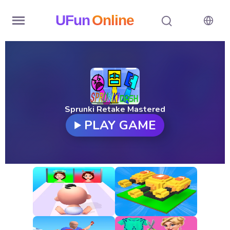
UFun
Online
Home
History
Random
Sprunki Retake Mastered
PLAY GAME
Hot
Games
New
Games
All
Games