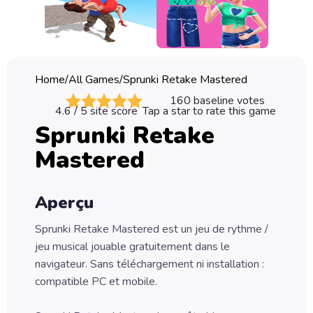
Classic
Sprunki
Bubble
Home
/
All Games
/
Sprunki Retake Mastered
Games
160
baseline votes
4.6
/ 5 site score
Tap a star to rate this game
Car
Sprunki Retake
Games
Mastered
Run
Games
Aperçu
Puzzle
Games
Sprunki Retake Mastered est un jeu de rythme /
jeu musical jouable gratuitement dans le
navigateur. Sans téléchargement ni installation :
compatible PC et mobile.