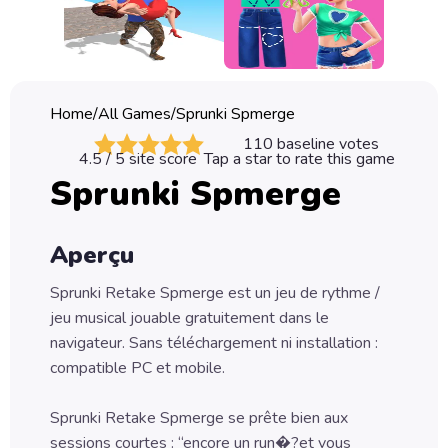
Classic
Sprunki
Bubble
Home
/
All Games
/
Sprunki Spmerge
Games
110
baseline votes
4.5
/ 5 site score
Tap a star to rate this game
Car
Sprunki Spmerge
Games
Run
Aperçu
Games
Sprunki Retake Spmerge est un jeu de rythme /
Puzzle
jeu musical jouable gratuitement dans le
Games
navigateur. Sans téléchargement ni installation :
compatible PC et mobile.
Sprunki Retake Spmerge se prête bien aux
sessions courtes : “encore un run�?et vous