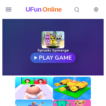
UFun
Online
Home
History
Random
Sprunki Spmerge
PLAY GAME
Hot
Games
New
Games
All
Games