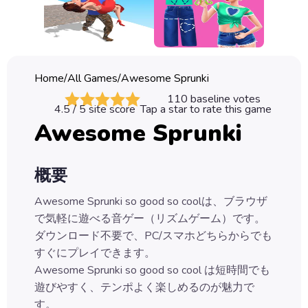
Classic
Sprunki
Bubble
Home
/
All Games
/
Awesome Sprunki
Games
110
baseline votes
4.5
/ 5 site score
Tap a star to rate this game
Car
Awesome Sprunki
Games
Run
概要
Games
Awesome Sprunki so good so coolは、ブラウザ
Puzzle
で気軽に遊べる音ゲー（リズムゲーム）です。
Games
ダウンロード不要で、PC/スマホどちらからでも
すぐにプレイできます。
Awesome Sprunki so good so cool は短時間でも
遊びやすく、テンポよく楽しめるのが魅力で
す。