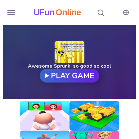
UFun
Online
Home
History
Random
Awesome Sprunki so good so cool
PLAY GAME
Hot
Games
New
Games
All
Games