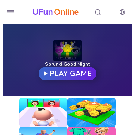
UFun
Online
Home
History
Random
Sprunki Good Night
PLAY GAME
Hot
Games
New
Games
All
Games