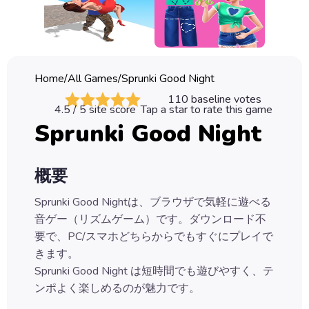
Classic
Sprunki
Bubble
Home
/
All Games
/
Sprunki Good Night
Games
110
baseline votes
4.5
/ 5 site score
Tap a star to rate this game
Car
Sprunki Good Night
Games
Run
概要
Games
Sprunki Good Nightは、ブラウザで気軽に遊べる
Puzzle
音ゲー（リズムゲーム）です。ダウンロード不
Games
要で、PC/スマホどちらからでもすぐにプレイで
きます。
Sprunki Good Night は短時間でも遊びやすく、テ
ンポよく楽しめるのが魅力です。