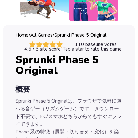
Classic
Sprunki
Bubble
Home
/
All Games
/
Sprunki Phase 5 Original
Games
110
baseline votes
4.5
/ 5 site score
Tap a star to rate this game
Car
Sprunki Phase 5
Games
Original
Run
Games
概要
Puzzle
Games
Sprunki Phase 5 Originalは、ブラウザで気軽に遊
べる音ゲー（リズムゲーム）です。ダウンロー
ド不要で、PC/スマホどちらからでもすぐにプレ
イできます。
Phase 系の特徴（展開・切り替え・変化）を楽