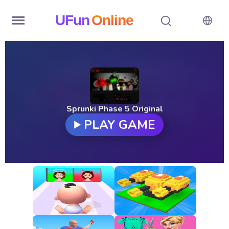
UFun
Online
Home
History
Random
Sprunki Phase 5 Original
PLAY GAME
Hot
Games
New
Games
All
Games