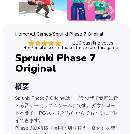
Classic
Sprunki
Bubble
Home
/
All Games
/
Sprunki Phase 7 Original
Games
110
baseline votes
4.5
/ 5 site score
Tap a star to rate this game
Car
Sprunki Phase 7
Games
Original
Run
Games
概要
Puzzle
Games
Sprunki Phase 7 Originalは、ブラウザで気軽に遊
べる音ゲー（リズムゲーム）です。ダウンロー
ド不要で、PC/スマホどちらからでもすぐにプレ
イできます。
Phase 系の特徴（展開・切り替え・変化）を楽