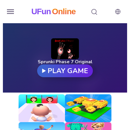
UFun
Online
Home
History
Random
Sprunki Phase 7 Original
PLAY GAME
Hot
Games
New
Games
All
Games