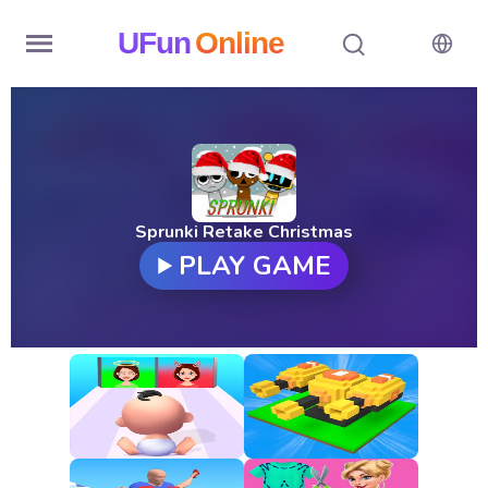
UFun
Online
Home
History
Random
Sprunki Retake Christmas
PLAY GAME
Hot
Games
New
Games
All
Games