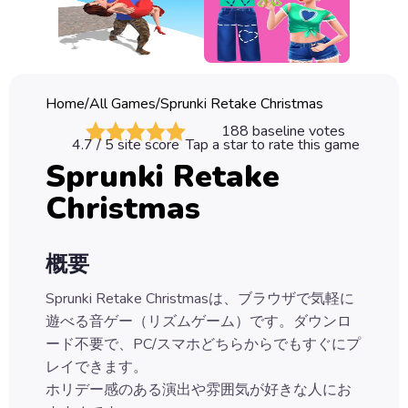
Classic
Sprunki
Bubble
Home
/
All Games
/
Sprunki Retake Christmas
Games
188
baseline votes
4.7
/ 5 site score
Tap a star to rate this game
Car
Sprunki Retake
Games
Christmas
Run
Games
概要
Puzzle
Games
Sprunki Retake Christmasは、ブラウザで気軽に
遊べる音ゲー（リズムゲーム）です。ダウンロ
ード不要で、PC/スマホどちらからでもすぐにプ
レイできます。
ホリデー感のある演出や雰囲気が好きな人にお