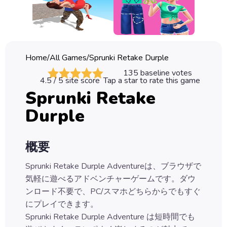
Classic
Sprunki
Bubble
Home
/
All Games
/
Sprunki Retake Durple
Games
135
baseline votes
4.5
/ 5 site score
Tap a star to rate this game
Car
Sprunki Retake
Games
Durple
Run
Games
概要
Puzzle
Games
Sprunki Retake Durple Adventureは、ブラウザで
気軽に遊べるアドベンチャーゲームです。ダウ
ンロード不要で、PC/スマホどちらからでもすぐ
にプレイできます。
Sprunki Retake Durple Adventure は短時間でも