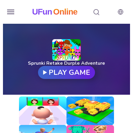
UFun
Online
Home
History
Random
Sprunki Retake Durple Adventure
PLAY GAME
Hot
Games
New
Games
All
Games