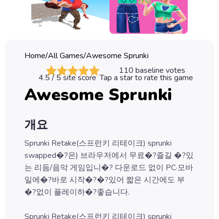
Classic
Sprunki
Bubble
Home
/
All Games
/
Awesome Sprunki
Games
110
baseline votes
4.5
/ 5 site score
Tap a star to rate this game
Car
Awesome Sprunki
Games
Run
개요
Games
Sprunki Retake(스프런키 리테이크) sprunki
Puzzle
swapped�?은) 브라우저에서 무료�?즐길 �?있
Games
는 리듬/음악 게임입니�? 다운로드 없이 PC·모바
일에�?바로 시작�?�?있어 짧은 시간에도 부
�?없이 플레이하�?좋습니다.
Sprunki Retake(스프런키 리테이크) sprunki