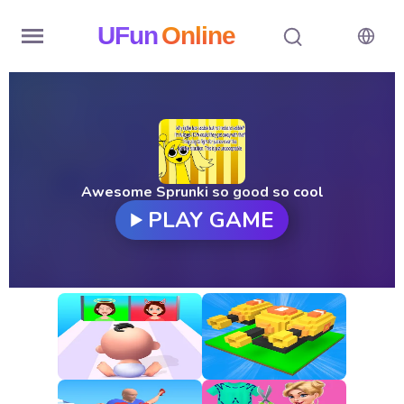
UFun
Online
Home
History
Random
Awesome Sprunki so good so cool
PLAY GAME
Hot
Games
New
Games
All
Games