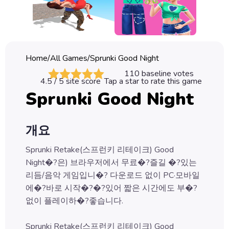
Classic
Sprunki
Bubble
Home
/
All Games
/
Sprunki Good Night
Games
110
baseline votes
4.5
/ 5 site score
Tap a star to rate this game
Car
Sprunki Good Night
Games
Run
개요
Games
Sprunki Retake(스프런키 리테이크) Good
Puzzle
Night�?은) 브라우저에서 무료�?즐길 �?있는
Games
리듬/음악 게임입니�? 다운로드 없이 PC·모바일
에�?바로 시작�?�?있어 짧은 시간에도 부�?
없이 플레이하�?좋습니다.
Sprunki Retake(스프런키 리테이크) Good