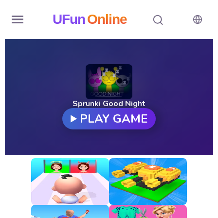
UFun
Online
Home
History
Random
Sprunki Good Night
PLAY GAME
Hot
Games
New
Games
All
Games