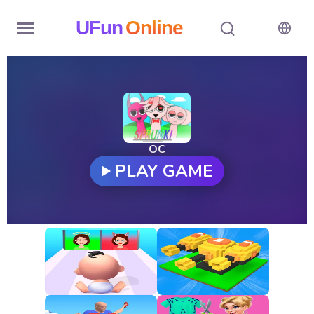
UFun
Online
Home
History
Random
OC
PLAY GAME
Hot
Games
New
Games
All
Games