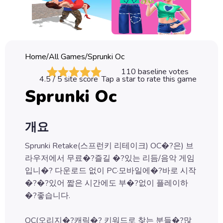
Classic
Sprunki
Bubble
Home
/
All Games
/
Sprunki Oc
Games
110
baseline votes
4.5
/ 5 site score
Tap a star to rate this game
Car
Sprunki Oc
Games
Run
개요
Games
Sprunki Retake(스프런키 리테이크) OC�?은) 브
Puzzle
라우저에서 무료�?즐길 �?있는 리듬/음악 게임
Games
입니�? 다운로드 없이 PC·모바일에�?바로 시작
�?�?있어 짧은 시간에도 부�?없이 플레이하
�?좋습니다.
OC(오리지�?캐릭�? 키워드로 찾는 분들�?많