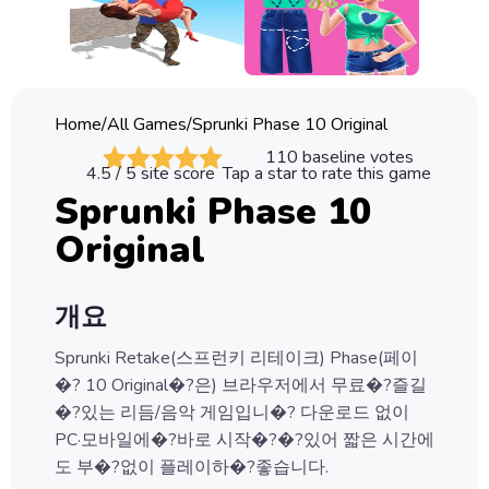
Classic
Sprunki
Bubble
Home
/
All Games
/
Sprunki Phase 10 Original
Games
110
baseline votes
4.5
/ 5 site score
Tap a star to rate this game
Car
Sprunki Phase 10
Games
Original
Run
Games
개요
Puzzle
Games
Sprunki Retake(스프런키 리테이크) Phase(페이
�? 10 Original�?은) 브라우저에서 무료�?즐길
�?있는 리듬/음악 게임입니�? 다운로드 없이
PC·모바일에�?바로 시작�?�?있어 짧은 시간에
도 부�?없이 플레이하�?좋습니다.