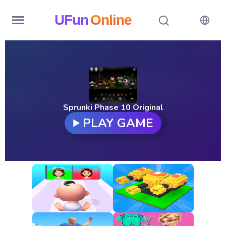
UFun
Online
Home
History
Random
Sprunki Phase 10 Original
PLAY GAME
Hot
Games
New
Games
All
Games