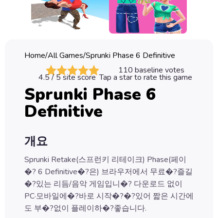
Classic
Sprunki
Bubble
Home
/
All Games
/
Sprunki Phase 6 Definitive
Games
110
baseline votes
4.5
/ 5 site score
Tap a star to rate this game
Car
Sprunki Phase 6
Games
Definitive
Run
Games
개요
Puzzle
Games
Sprunki Retake(스프런키 리테이크) Phase(페이
�? 6 Definitive�?은) 브라우저에서 무료�?즐길
�?있는 리듬/음악 게임입니�? 다운로드 없이
PC·모바일에�?바로 시작�?�?있어 짧은 시간에
도 부�?없이 플레이하�?좋습니다.