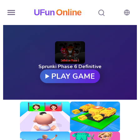
UFun
Online
Home
History
Random
Sprunki Phase 6 Definitive
PLAY GAME
Hot
Games
New
Games
All
Games