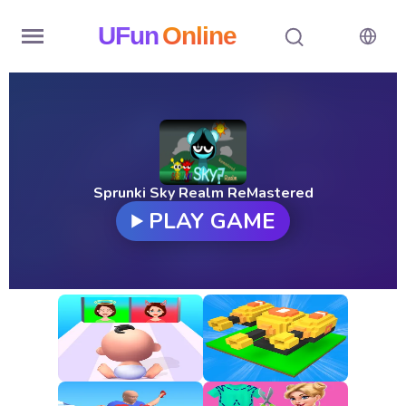
UFun
Online
Home
History
Random
Sprunki Sky Realm ReMastered
PLAY GAME
Hot
Games
New
Games
All
Games