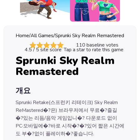
Classic
Sprunki
Bubble
Home
/
All Games
/
Sprunki Sky Realm Remastered
Games
110
baseline votes
4.5
/ 5 site score
Tap a star to rate this game
Car
Sprunki Sky Realm
Games
Remastered
Run
Games
개요
Puzzle
Games
Sprunki Retake(스프런키 리테이크) Sky Realm
ReMastered�?은) 브라우저에서 무료�?즐길
�?있는 리듬/음악 게임입니�? 다운로드 없이
PC·모바일에�?바로 시작�?�?있어 짧은 시간에
도 부�?없이 플레이하�?좋습니다.