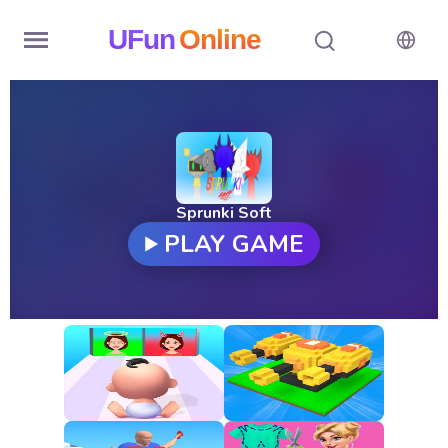
UFun
Online
Home
History
Random
Sprunki Soft
PLAY GAME
Hot
Games
New
Games
All
Games