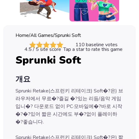
Classic
Sprunki
Bubble
Home
/
All Games
/
Sprunki Soft
Games
110
baseline votes
4.5
/ 5 site score
Tap a star to rate this game
Car
Sprunki Soft
Games
Run
개요
Games
Sprunki Retake(스프런키 리테이크) Soft�?은) 브
Puzzle
라우저에서 무료�?즐길 �?있는 리듬/음악 게임
Games
입니�? 다운로드 없이 PC·모바일에�?바로 시작
�?�?있어 짧은 시간에도 부�?없이 플레이하
�?좋습니다.
Sprunki Retake(스프런키 리테이크) Soft�?은) 짧