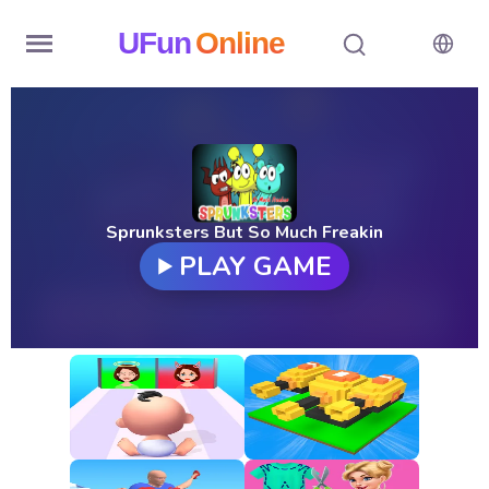
UFun
Online
Home
History
Random
Sprunksters But So Much Freakin
PLAY GAME
Hot
Games
New
Games
All
Games