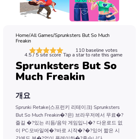
Classic
Sprunki
Bubble
Home
/
All Games
/
Sprunksters But So Much
Games
Freakin
110
baseline votes
Car
4.5
/ 5 site score
Tap a star to rate this game
Games
Sprunksters But So
Much Freakin
Run
Games
개요
Puzzle
Games
Sprunki Retake(스프런키 리테이크) Sprunksters
But So Much Freakin�?은) 브라우저에서 무료�?
즐길 �?있는 리듬/음악 게임입니�? 다운로드 없
이 PC·모바일에�?바로 시작�?�?있어 짧은 시
간에도 부�?없이 플레이하�?좋습니다.