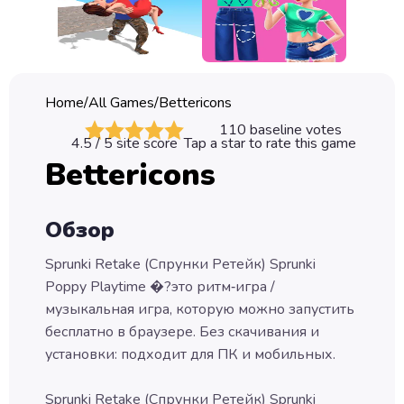
Classic
Sprunki
Bubble
Home
/
All Games
/
Bettericons
Games
110
baseline votes
4.5
/ 5 site score
Tap a star to rate this game
Car
Bettericons
Games
Run
Обзор
Games
Sprunki Retake (Спрунки Ретейк) Sprunki
Puzzle
Poppy Playtime �?это ритм‑игра /
Games
музыкальная игра, которую можно запустить
бесплатно в браузере. Без скачивания и
установки: подходит для ПК и мобильных.
Sprunki Retake (Спрунки Ретейк) Sprunki