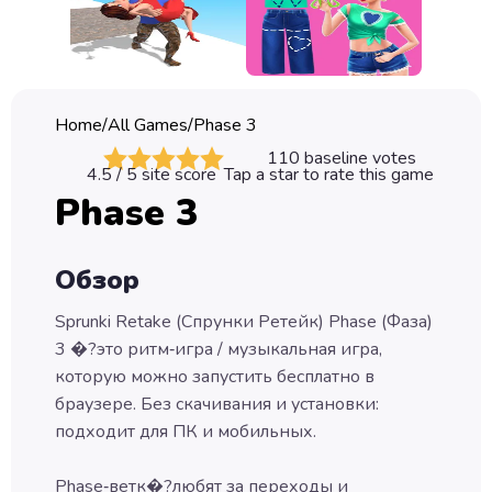
Classic
Sprunki
Bubble
Home
/
All Games
/
Phase 3
Games
110
baseline votes
4.5
/ 5 site score
Tap a star to rate this game
Car
Phase 3
Games
Run
Обзор
Games
Sprunki Retake (Спрунки Ретейк) Phase (Фаза)
Puzzle
3 �?это ритм‑игра / музыкальная игра,
Games
которую можно запустить бесплатно в
браузере. Без скачивания и установки:
подходит для ПК и мобильных.
Phase‑ветк�?любят за переходы и