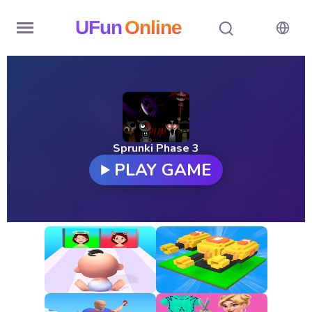
UFun
Online
Home
History
Random
Sprunki Phase 3
PLAY GAME
Hot
Games
New
Games
All
Games