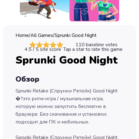
Classic
Sprunki
Bubble
Home
/
All Games
/
Sprunki Good Night
Games
110
baseline votes
4.5
/ 5 site score
Tap a star to rate this game
Car
Sprunki Good Night
Games
Run
Обзор
Games
Sprunki Retake (Спрунки Ретейк) Good Night
Puzzle
�?это ритм‑игра / музыкальная игра,
Games
которую можно запустить бесплатно в
браузере. Без скачивания и установки:
подходит для ПК и мобильных.
Sprunki Retake (Спрунки Ретейк) Good Night