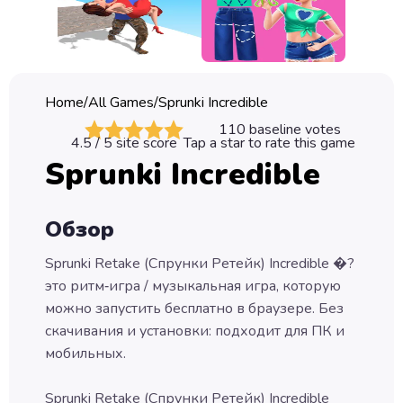
Classic
Sprunki
Bubble
Home
/
All Games
/
Sprunki Incredible
Games
110
baseline votes
4.5
/ 5 site score
Tap a star to rate this game
Car
Sprunki Incredible
Games
Run
Обзор
Games
Sprunki Retake (Спрунки Ретейк) Incredible �?
Puzzle
это ритм‑игра / музыкальная игра, которую
Games
можно запустить бесплатно в браузере. Без
скачивания и установки: подходит для ПК и
мобильных.
Sprunki Retake (Спрунки Ретейк) Incredible