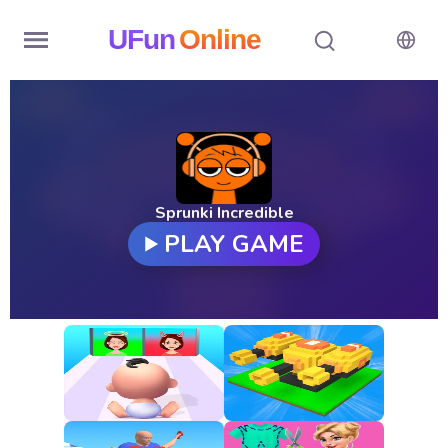
UFun
Online
Home
History
Random
Sprunki Incredible
PLAY GAME
Hot
Games
New
Games
All
Games