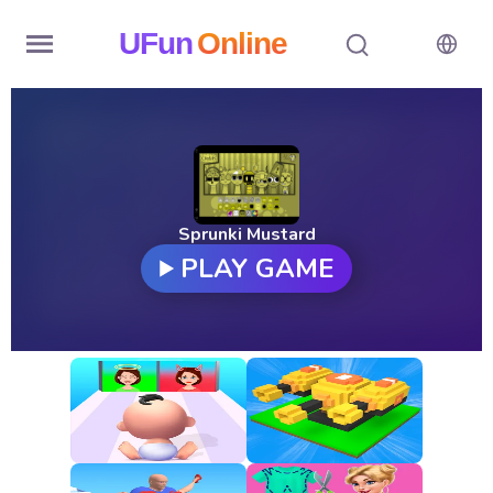
UFun
Online
Home
History
Random
Sprunki Mustard
PLAY GAME
Hot
Games
New
Games
All
Games