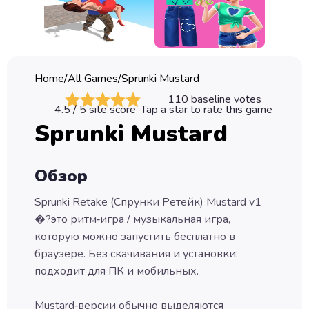
Classic
Sprunki
Bubble
Home
/
All Games
/
Sprunki Mustard
Games
110
baseline votes
4.5
/ 5 site score
Tap a star to rate this game
Car
Sprunki Mustard
Games
Run
Обзор
Games
Sprunki Retake (Спрунки Ретейк) Mustard v1
Puzzle
�?это ритм‑игра / музыкальная игра,
Games
которую можно запустить бесплатно в
браузере. Без скачивания и установки:
подходит для ПК и мобильных.
Mustard‑версии обычно выделяются