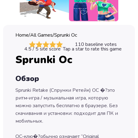
Classic
Sprunki
Bubble
Home
/
All Games
/
Sprunki Oc
Games
110
baseline votes
4.5
/ 5 site score
Tap a star to rate this game
Car
Sprunki Oc
Games
Run
Обзор
Games
Sprunki Retake (Спрунки Ретейк) OC �?это
Puzzle
ритм‑игра / музыкальная игра, которую
Games
можно запустить бесплатно в браузере. Без
скачивания и установки: подходит для ПК и
мобильных.
OC‑клю�?обычно означает “Original