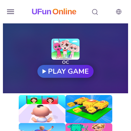
UFun
Online
Home
History
Random
OC
PLAY GAME
Hot
Games
New
Games
All
Games