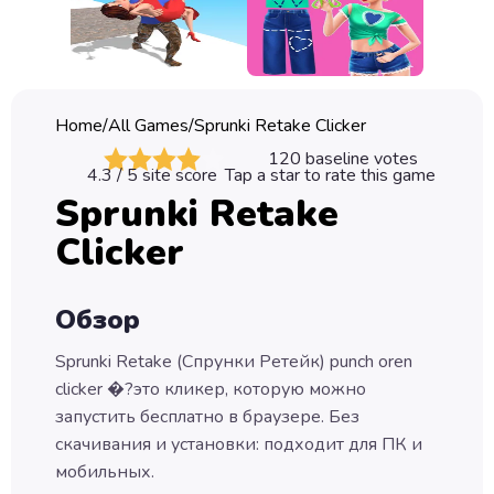
Classic
Sprunki
Bubble
Home
/
All Games
/
Sprunki Retake Clicker
Games
120
baseline votes
4.3
/ 5 site score
Tap a star to rate this game
Car
Sprunki Retake
Games
Clicker
Run
Games
Обзор
Puzzle
Games
Sprunki Retake (Спрунки Ретейк) punch oren
clicker �?это кликер, которую можно
запустить бесплатно в браузере. Без
скачивания и установки: подходит для ПК и
мобильных.