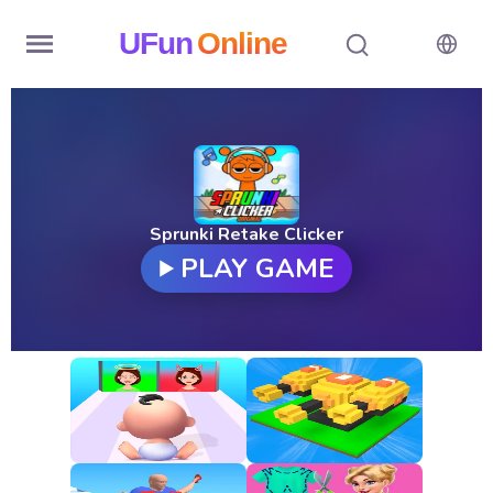
UFun
Online
Home
History
Random
Sprunki Retake Clicker
PLAY GAME
Hot
Games
New
Games
All
Games