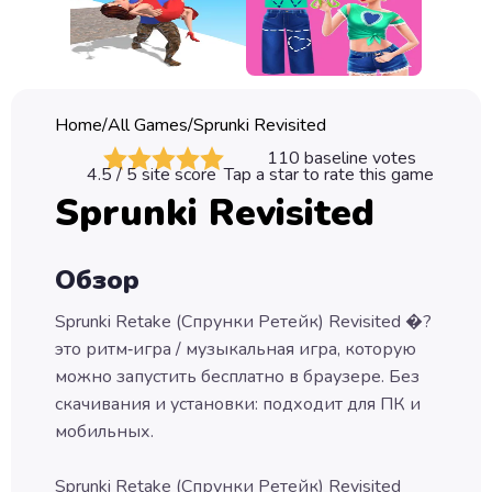
Classic
Sprunki
Bubble
Home
/
All Games
/
Sprunki Revisited
Games
110
baseline votes
4.5
/ 5 site score
Tap a star to rate this game
Car
Sprunki Revisited
Games
Run
Обзор
Games
Sprunki Retake (Спрунки Ретейк) Revisited �?
Puzzle
это ритм‑игра / музыкальная игра, которую
Games
можно запустить бесплатно в браузере. Без
скачивания и установки: подходит для ПК и
мобильных.
Sprunki Retake (Спрунки Ретейк) Revisited