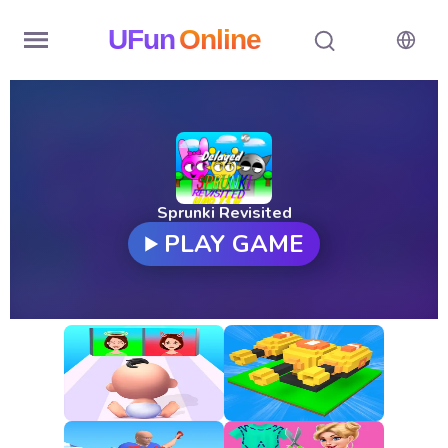
UFun
Online
Home
History
Random
Sprunki Revisited
PLAY GAME
Hot
Games
New
Games
All
Games