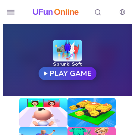
UFun
Online
Home
History
Random
Sprunki Soft
PLAY GAME
Hot
Games
New
Games
All
Games