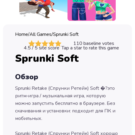
Classic
Sprunki
Bubble
Home
/
All Games
/
Sprunki Soft
Games
110
baseline votes
4.5
/ 5 site score
Tap a star to rate this game
Car
Sprunki Soft
Games
Run
Обзор
Games
Sprunki Retake (Спрунки Ретейк) Soft �?это
Puzzle
ритм‑игра / музыкальная игра, которую
Games
можно запустить бесплатно в браузере. Без
скачивания и установки: подходит для ПК и
мобильных.
Sprunki Retake (Спрунки Ретейк) Soft хорошо